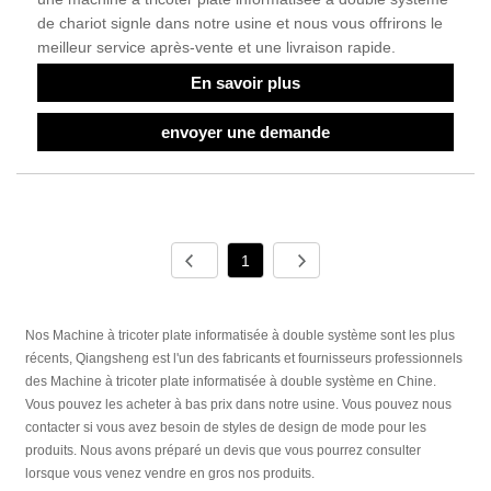
de chariot signle dans notre usine et nous vous offrirons le
meilleur service après-vente et une livraison rapide.
En savoir plus
envoyer une demande
1
Nos Machine à tricoter plate informatisée à double système sont les plus
récents, Qiangsheng est l'un des fabricants et fournisseurs professionnels
des Machine à tricoter plate informatisée à double système en Chine.
Vous pouvez les acheter à bas prix dans notre usine. Vous pouvez nous
contacter si vous avez besoin de styles de design de mode pour les
produits. Nous avons préparé un devis que vous pourrez consulter
lorsque vous venez vendre en gros nos produits.